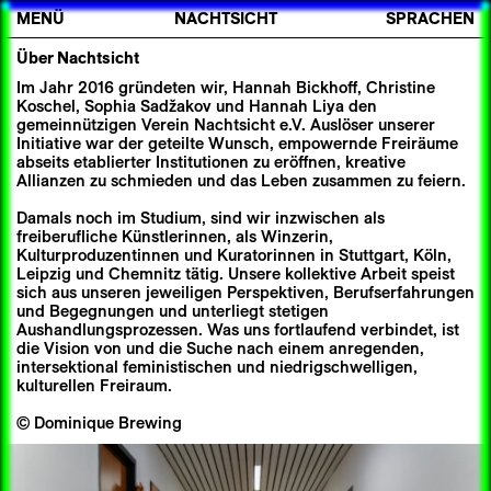
MENÜ
NACHTSICHT
SPRACHEN
Über Nachtsicht
Im Jahr 2016 gründeten wir, Hannah Bickhoff, Christine
Koschel, Sophia Sadžakov und Hannah Liya den
gemeinnützigen Verein Nachtsicht e.V. Auslöser unserer
Initiative war der geteilte Wunsch, empowernde Freiräume
abseits etablierter Institutionen zu eröffnen, kreative
Allianzen zu schmieden und das Leben zusammen zu feiern.
Damals noch im Studium, sind wir inzwischen als
freiberufliche Künstlerinnen, als Winzerin,
Kulturproduzentinnen und Kuratorinnen in Stuttgart, Köln,
Leipzig und Chemnitz tätig. Unsere kollektive Arbeit speist
sich aus unseren jeweiligen Perspektiven, Berufserfahrungen
und Begegnungen und unterliegt stetigen
Aushandlungsprozessen. Was uns fortlaufend verbindet, ist
die Vision von und die Suche nach einem anregenden,
intersektional feministischen und niedrigschwelligen,
kulturellen Freiraum.
©
Dominique Brewing