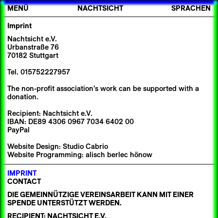
MENÜ
NACHTSICHT
SPRACHEN
Imprint
Nachtsicht e.V.
Urbanstraße 76
70182 Stuttgart
Tel. 015752227957
The non-profit association’s work can be supported with a
donation.
Recipient: Nachtsicht e.V.
IBAN: DE89 4306 0967 7034 6402 00
PayPal
Website Design:
Studio Cabrio
Website Programming:
alisch berlec hönow
IMPRINT
CONTACT
DIE GEMEINNÜTZIGE VEREINSARBEIT KANN MIT EINER
SPENDE UNTERSTÜTZT WERDEN.
RECIPIENT: NACHTSICHT E.V.